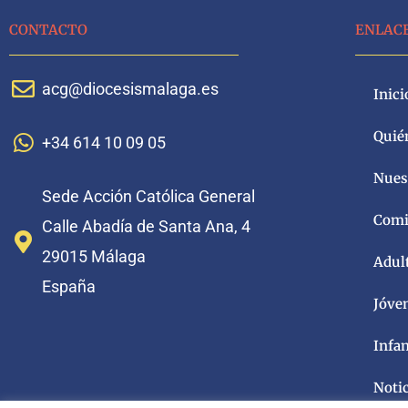
CONTACTO
ENLAC
acg@diocesismalaga.es
Inici
Quié
+34 614 10 09 05
Nuest
Sede Acción Católica General
Comi
Calle Abadía de Santa Ana, 4
29015 Málaga
Adul
España
Jóve
Infa
Noti