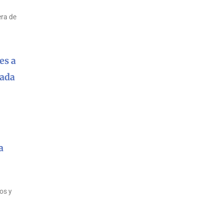
era de
es a
nada
a
os y