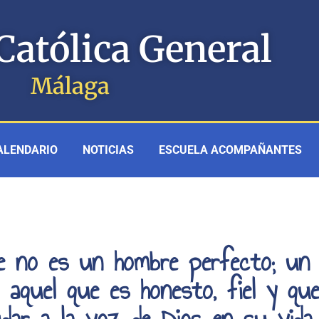
Católica General
Málaga
ALENDARIO
NOTICIAS
ESCUELA ACOMPAÑANTES
 no es un hombre perfecto; un
aquel que es honesto, fiel y qu
udar a la voz de Dios en su vida