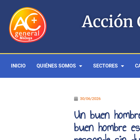
Ir
al
Acción 
contenido
INICIO
QUIÉNES SOMOS
SECTORES
C
30/06/2026
Un buen hombre
buen hombre es 
responde sin d