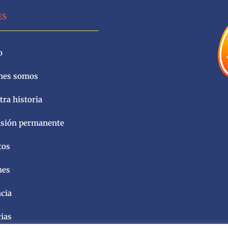
ES
o
nes somos
ra historia
sión permanente
tos
nes
ncia
cias