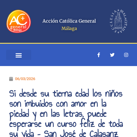
Ir
al
contenido
Acción Católica General
Málaga
F
T
I
a
w
n
c
i
s
e
t
t
b
t
a
o
e
g
06/03/2026
o
r
r
k
a
-
m
Si desde su tierna edad los niños
f
son imbuidos con amor en la
piedad y en las letras, puede
esperarse un curso feliz de toda
su vida – San José de Calasanz