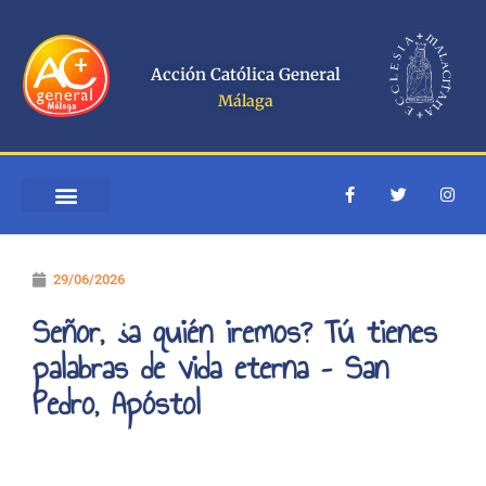
Ir
al
contenido
Acción Católica General
Málaga
F
T
I
a
w
n
c
i
s
e
t
t
b
t
a
o
e
g
29/06/2026
o
r
r
k
a
-
m
Señor, ¿a quién iremos? Tú tienes
f
palabras de vida eterna – San
Pedro, Apóstol