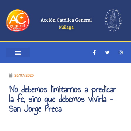
Ir
al
contenido
Acción Católica General
Málaga
F
T
I
a
w
n
c
i
s
e
t
t
b
t
a
o
e
g
26/07/2025
o
r
r
k
a
-
m
No debemos limitarnos a predicar
f
la fe, sino que debemos vivirla –
San Jorge Preca