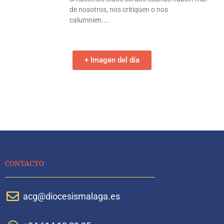
de nosotros, nos critiquen o nos
calumnien.
+ Imagen del día
CONTACTO
acg@diocesismalaga.es