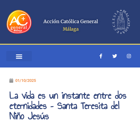
Ir
al
contenido
Acción Católica General
Málaga
F
T
I
a
w
n
c
i
s
e
t
t
b
t
a
o
e
g
01/10/2025
o
r
r
k
a
-
m
La vida es un instante entre dos
f
eternidades – Santa Teresita del
Niño Jesús