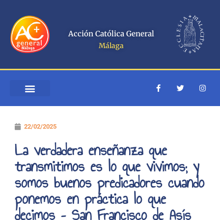
Ir
al
contenido
Acción Católica General
Málaga
F
T
I
a
w
n
c
i
s
e
t
t
b
t
a
o
e
g
22/02/2025
o
r
r
k
a
-
m
La verdadera enseñanza que
f
transmitimos es lo que vivimos; y
somos buenos predicadores cuando
ponemos en práctica lo que
decimos – San Francisco de Asís