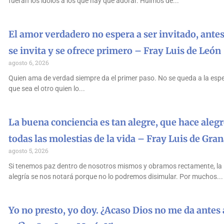
fueran los ídolos a los que hay que adorar. Huimos de
El amor verdadero no espera a ser invitado, antes
se invita y se ofrece primero – Fray Luis de León
agosto 6, 2026
Quien ama de verdad siempre da el primer paso. No se queda a la esp
que sea el otro quien lo
La buena conciencia es tan alegre, que hace alegr
todas las molestias de la vida – Fray Luis de Gra
agosto 5, 2026
Si tenemos paz dentro de nosotros mismos y obramos rectamente, la
alegría se nos notará porque no lo podremos disimular. Por muchos
Yo no presto, yo doy. ¿Acaso Dios no me da antes 