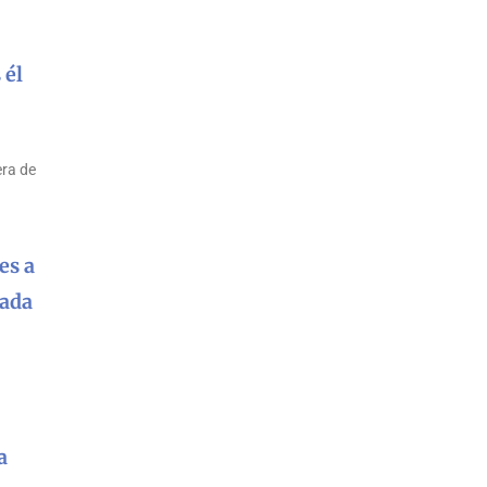
 él
era de
es a
nada
a