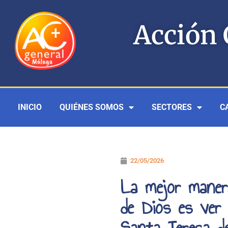
Ir
al
Acción 
contenido
INICIO
QUIÉNES SOMOS
SECTORES
C
22/05/2026
La mejor maner
de Dios es ver
Santa Teresa d