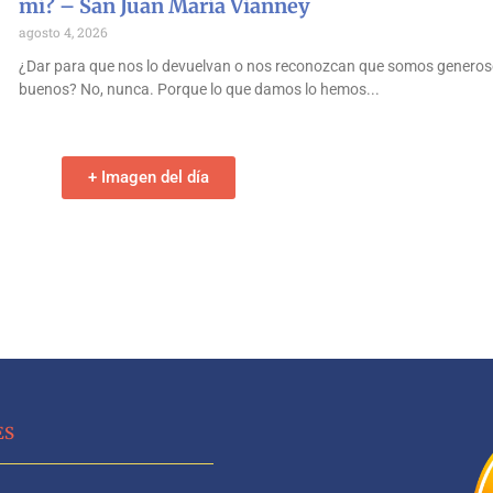
mí? – San Juan María Vianney
agosto 4, 2026
¿Dar para que nos lo devuelvan o nos reconozcan que somos generos
buenos? No, nunca. Porque lo que damos lo hemos
+ Imagen del día
ES