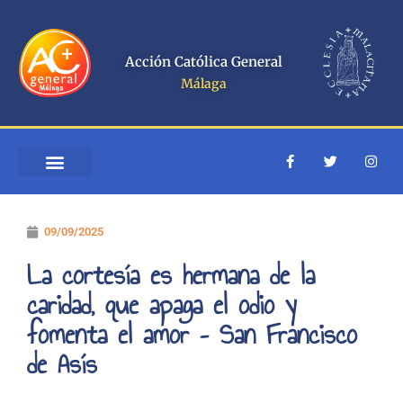
Ir
al
contenido
Acción Católica General
Málaga
F
T
I
a
w
n
c
i
s
e
t
t
QUIÉNES SOMOS
ESCUELA ACOMPAÑANTES
b
t
a
o
e
g
09/09/2025
o
r
r
k
a
-
m
La cortesía es hermana de la
f
caridad, que apaga el odio y
fomenta el amor – San Francisco
de Asís