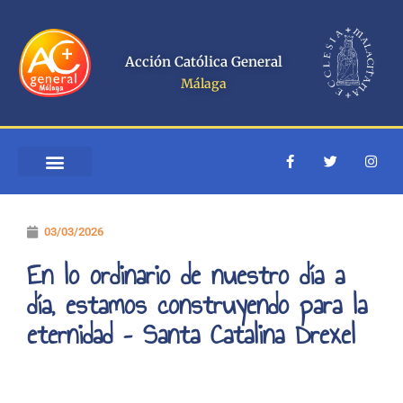
Ir
al
contenido
Acción Católica General
Málaga
F
T
I
a
w
n
c
i
s
e
t
t
b
t
a
o
e
g
03/03/2026
o
r
r
k
a
-
m
En lo ordinario de nuestro día a
f
día, estamos construyendo para la
eternidad – Santa Catalina Drexel