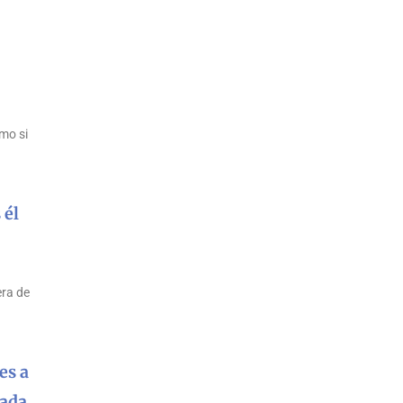
mo si
 él
era de
es a
nada