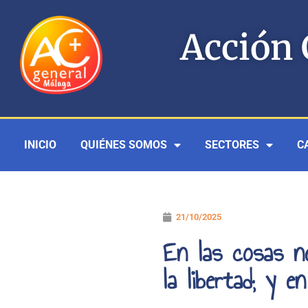
Ir
al
Acción 
contenido
INICIO
QUIÉNES SOMOS
SECTORES
C
21/10/2025
En las cosas ne
la libertad; y e