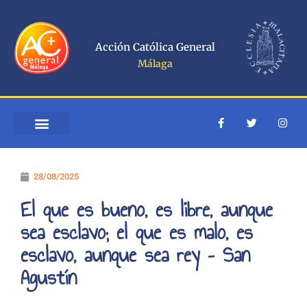
Ir
al
contenido
Acción Católica General
Málaga
F
T
I
a
w
n
c
i
s
e
t
t
QUIÉNES SOMOS
ESCUELA ACOMPAÑANTES
b
t
a
o
e
g
28/08/2025
o
r
r
k
a
-
m
El que es bueno, es libre, aunque
f
sea esclavo; el que es malo, es
esclavo, aunque sea rey – San
Agustín