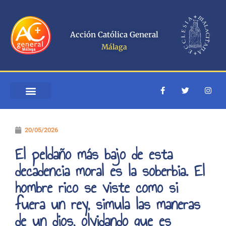
Ir
al
contenido
Acción Católica General
Málaga
F
T
I
a
w
n
c
i
s
e
t
t
b
t
a
o
e
g
20/05/2026
o
r
r
k
a
-
m
El peldaño más bajo de esta
f
decadencia moral es la soberbia. El
hombre rico se viste como si
fuera un rey, simula las maneras
de un dios, olvidando que es