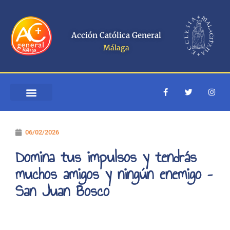
Ir
al
contenido
Acción Católica General
Málaga
F
T
I
a
w
n
c
i
s
e
t
t
b
t
a
o
e
g
06/02/2026
o
r
r
k
a
-
m
Domina tus impulsos y tendrás
f
muchos amigos y ningún enemigo –
San Juan Bosco