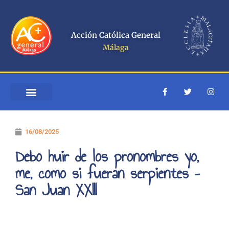
Ir
al
contenido
Acción Católica General
Málaga
F
T
I
a
w
n
c
i
s
e
t
t
b
t
a
o
e
g
16/08/2025
o
r
r
k
a
-
m
Debo huir de los pronombres yo,
f
me, como si fueran serpientes –
San Juan XXIII