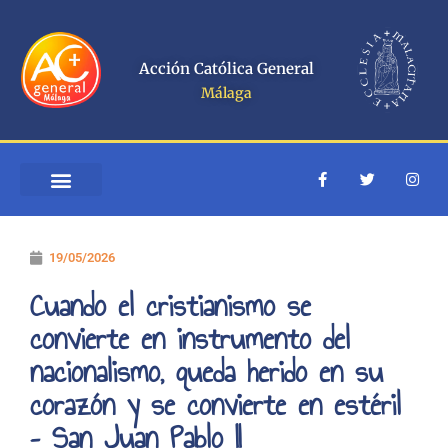
Ir
al
contenido
Acción Católica General
Málaga
F
T
I
a
w
n
c
i
s
e
t
t
QUIÉNES SOMOS
ESCUELA ACOMPAÑANTES
b
t
a
o
e
g
19/05/2026
o
r
r
k
a
-
m
Cuando el cristianismo se
f
convierte en instrumento del
nacionalismo, queda herido en su
corazón y se convierte en estéril
– San Juan Pablo II