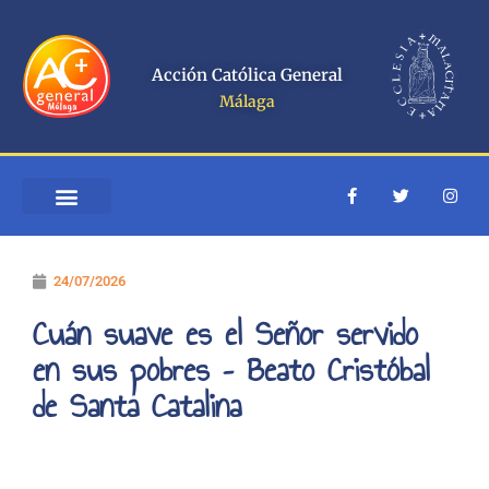
Ir
al
contenido
Acción Católica General
Málaga
F
T
I
a
w
n
c
i
s
e
t
t
b
t
a
o
e
g
24/07/2026
o
r
r
k
a
-
m
Cuán suave es el Señor servido
f
en sus pobres – Beato Cristóbal
de Santa Catalina