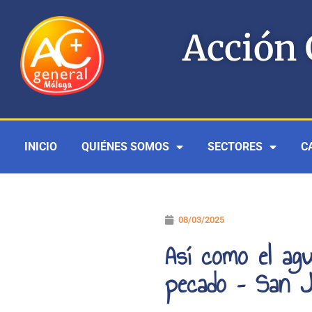
Ir
al
Acción 
contenido
INICIO
QUIÉNES SOMOS
SECTORES
C
08/03/2025
Así como el agu
pecado – San J