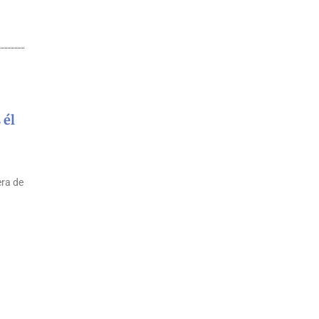
 él
era de