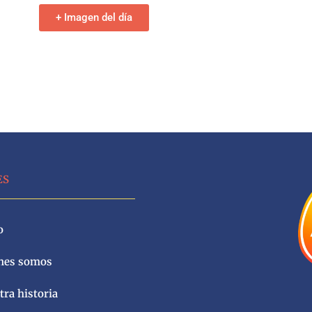
+ Imagen del día
ES
o
nes somos
ra historia