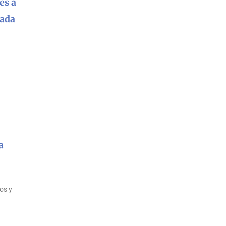
es a
nada
a
os y