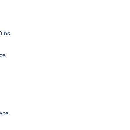
ros
yos.