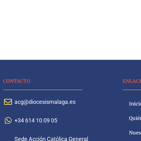
CONTACTO
ENLAC
acg@diocesismalaga.es
Inici
Quié
+34 614 10 09 05
Nuest
Sede Acción Católica General