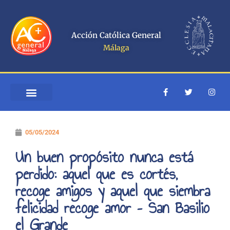
Ir
al
contenido
Acción Católica General
Málaga
F
T
I
a
w
n
c
i
s
e
t
t
b
t
a
o
e
g
05/05/2024
o
r
r
k
a
-
m
Un buen propósito nunca está
f
perdido: aquel que es cortés,
recoge amigos y aquel que siembra
felicidad recoge amor – San Basilio
el Grande