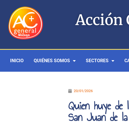
Ir
al
Acción 
contenido
INICIO
QUIÉNES SOMOS
SECTORES
C
20/01/2026
Quien huye de l
San Juan de l