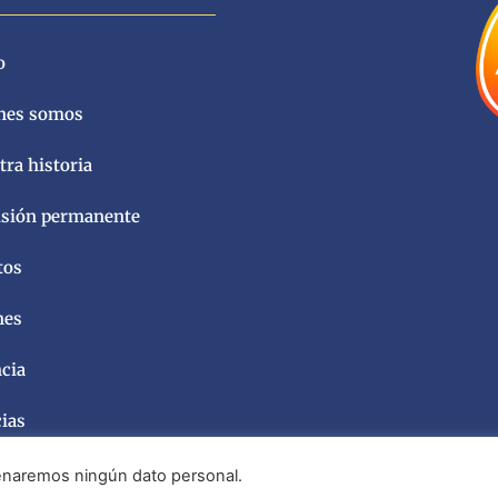
o
nes somos
ra historia
sión permanente
tos
nes
ncia
cias
acenaremos ningún dato personal.