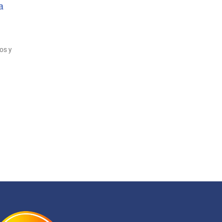
a
os y