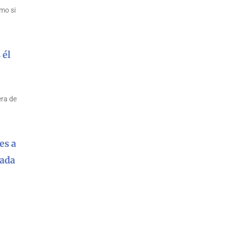
mo si
 él
era de
es a
nada