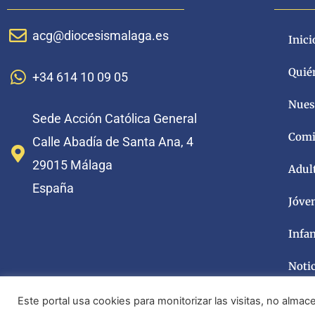
acg@diocesismalaga.es
Inici
Quié
+34 614 10 09 05
Nuest
Sede Acción Católica General
Comi
Calle Abadía de Santa Ana, 4
29015 Málaga
Adul
España
Jóve
Infa
Noti
Este portal usa cookies para monitorizar las visitas, no alm