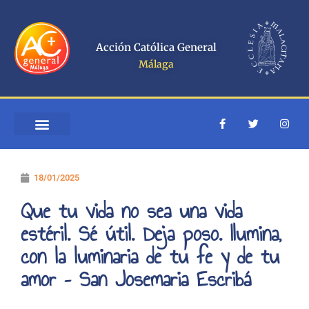
Ir
al
contenido
Acción Católica General
Málaga
F
T
I
a
w
n
c
i
s
e
t
t
b
t
a
o
e
g
18/01/2025
o
r
r
k
a
-
m
Que tu vida no sea una vida
f
estéril. Sé útil. Deja poso. Ilumina,
con la luminaria de tu fe y de tu
amor – San Josemaria Escribá