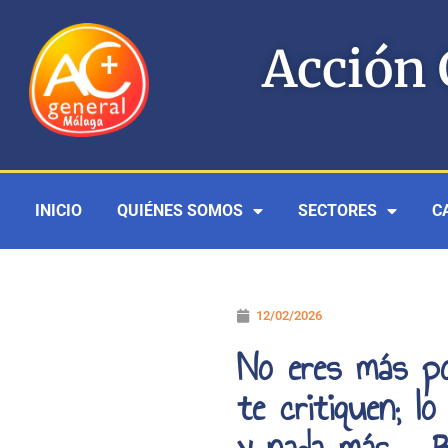
Ir
al
Acción 
contenido
INICIO
QUIÉNES SOMOS
SECTORES
C
12/02/2026
No eres más po
te critiquen; l
y nada más – 