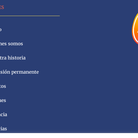
ES
o
nes somos
ra historia
sión permanente
tos
nes
ncia
cias