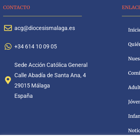
CONTACTO
ENLAC
acg@diocesismalaga.es
Inici
Quié
+34 614 10 09 05
Nuest
Sede Acción Católica General
Comi
Calle Abadía de Santa Ana, 4
29015 Málaga
Adul
España
Jóve
Infa
Noti