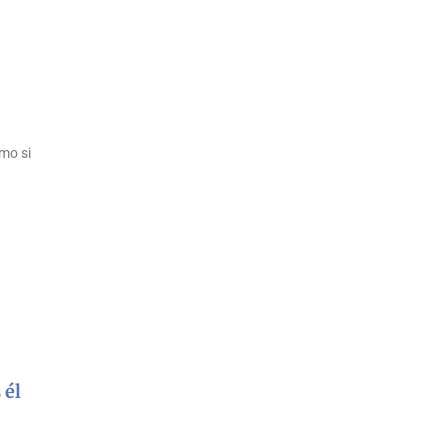
mo si
 él