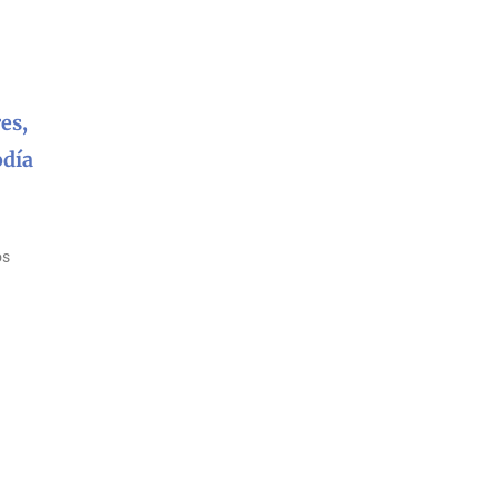
es,
odía
os