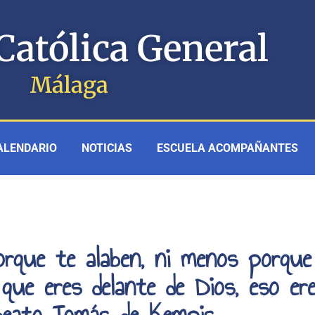
Católica General
Málaga
ALENDARIO
NOTICIAS
ESCUELA ACOMPAÑANTES
rque te alaben, ni menos porque
o que eres delante de Dios, eso er
Beato Tomás de Kempis