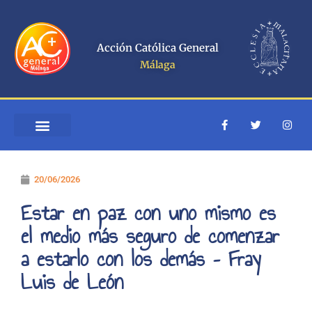
Ir
al
contenido
Acción Católica General
Málaga
F
T
I
a
w
n
c
i
s
e
t
t
b
t
a
o
e
g
20/06/2026
o
r
r
k
a
-
m
Estar en paz con uno mismo es
f
el medio más seguro de comenzar
a estarlo con los demás – Fray
Luis de León