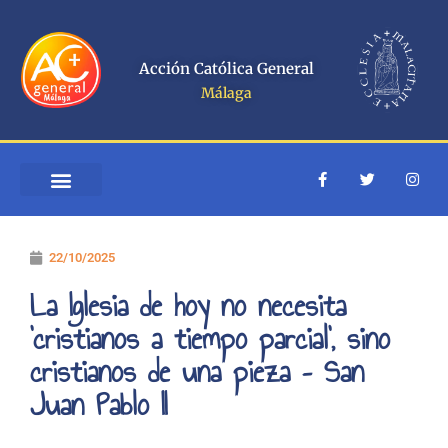
Ir
al
contenido
Acción Católica General
Málaga
F
T
I
a
w
n
c
i
s
e
t
t
b
t
a
o
e
g
22/10/2025
o
r
r
k
a
-
m
La Iglesia de hoy no necesita
f
‘cristianos a tiempo parcial’, sino
cristianos de una pieza – San
Juan Pablo II