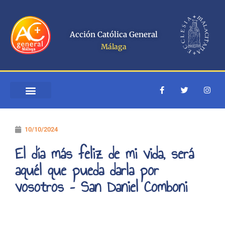
Ir
al
contenido
Acción Católica General
Málaga
F
T
I
a
w
n
c
i
s
e
t
t
b
t
a
o
e
g
10/10/2024
o
r
r
k
a
-
m
El día más feliz de mi vida, será
f
aquél que pueda darla por
vosotros – San Daniel Comboni