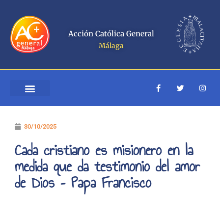
Ir
al
contenido
Acción Católica General
Málaga
F
T
I
a
w
n
c
i
s
e
t
t
b
t
a
o
e
g
30/10/2025
o
r
r
k
a
-
m
Cada cristiano es misionero en la
f
medida que da testimonio del amor
de Dios – Papa Francisco