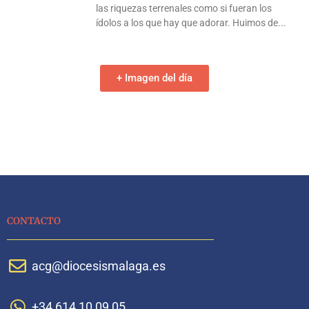
las riquezas terrenales como si fueran los
ídolos a los que hay que adorar. Huimos de
+ Imagen del día
CONTACTO
acg@diocesismalaga.es
+34 614 10 09 05