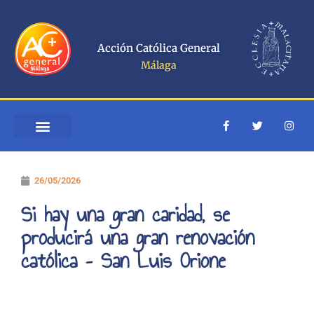
Ir
al
contenido
Acción Católica General
Málaga
F
T
I
a
w
n
c
i
s
e
t
t
b
t
a
o
e
g
26/05/2026
o
r
r
k
a
-
m
Si hay una gran caridad, se
f
producirá una gran renovación
católica – San Luis Orione