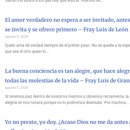
fueran los ídolos a los que hay que adorar. Huimos de
El amor verdadero no espera a ser invitado, antes
se invita y se ofrece primero – Fray Luis de León
agosto 6, 2026
Quien ama de verdad siempre da el primer paso. No se queda a la esp
que sea el otro quien lo
La buena conciencia es tan alegre, que hace alegr
todas las molestias de la vida – Fray Luis de Gra
agosto 5, 2026
Si tenemos paz dentro de nosotros mismos y obramos rectamente, la
alegría se nos notará porque no lo podremos disimular. Por muchos
Yo no presto, yo doy. ¿Acaso Dios no me da antes 