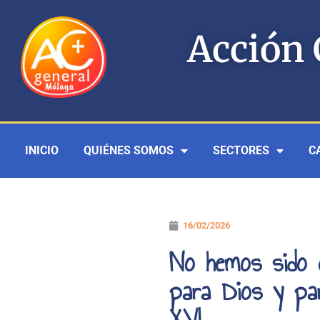
Ir
al
Acción 
contenido
INICIO
QUIÉNES SOMOS
SECTORES
C
16/02/2026
No hemos sido 
para Dios y pa
XVI