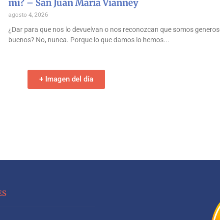
mí? – San Juan María Vianney
agosto 4, 2026
¿Dar para que nos lo devuelvan o nos reconozcan que somos generos
buenos? No, nunca. Porque lo que damos lo hemos
+ Imagen del día
ES