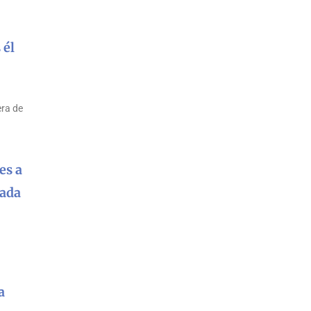
 él
era de
es a
nada
a