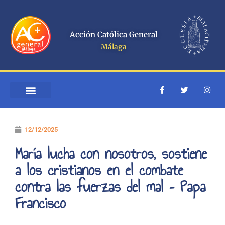
Ir
al
contenido
Acción Católica General
Málaga
F
T
I
a
w
n
c
i
s
e
t
t
b
t
a
o
e
g
12/12/2025
o
r
r
k
a
-
m
María lucha con nosotros, sostiene
f
a los cristianos en el combate
contra las fuerzas del mal – Papa
Francisco