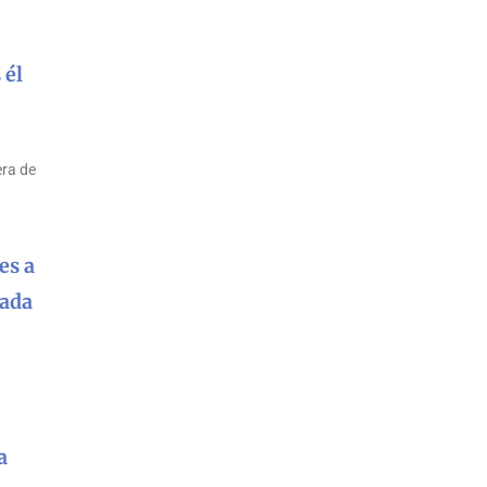
 él
era de
es a
nada
a