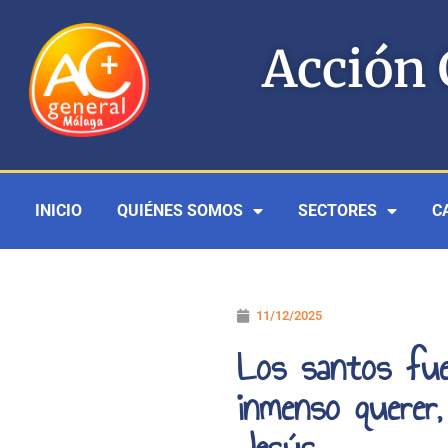
Ir
al
Acción 
contenido
INICIO
QUIÉNES SOMOS
SECTORES
C
11/12/2025
Los santos fue
inmenso querer,
Jesús