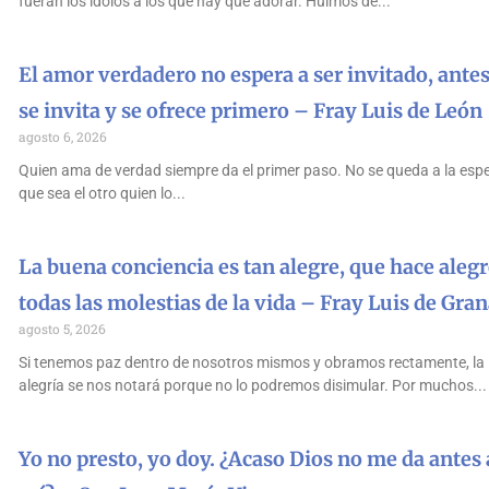
fueran los ídolos a los que hay que adorar. Huimos de
El amor verdadero no espera a ser invitado, antes
se invita y se ofrece primero – Fray Luis de León
agosto 6, 2026
Quien ama de verdad siempre da el primer paso. No se queda a la esp
que sea el otro quien lo
La buena conciencia es tan alegre, que hace alegr
todas las molestias de la vida – Fray Luis de Gra
agosto 5, 2026
Si tenemos paz dentro de nosotros mismos y obramos rectamente, la
alegría se nos notará porque no lo podremos disimular. Por muchos
Yo no presto, yo doy. ¿Acaso Dios no me da antes 