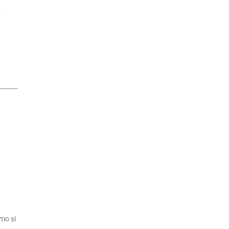
s
mo si