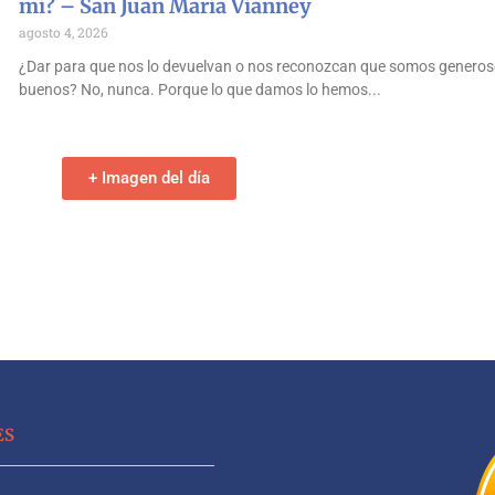
mí? – San Juan María Vianney
agosto 4, 2026
¿Dar para que nos lo devuelvan o nos reconozcan que somos generos
buenos? No, nunca. Porque lo que damos lo hemos
+ Imagen del día
ES