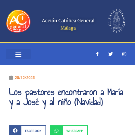
Ir
al
contenido
Acción Católica General
Málaga
F
T
I
a
w
n
c
i
s
e
t
t
b
t
a
o
e
g
25/12/2025
o
r
r
k
a
-
m
Los pastores encontraron a María
f
y a José y al niño (Navidad)
FACEBOOK
WHATSAPP