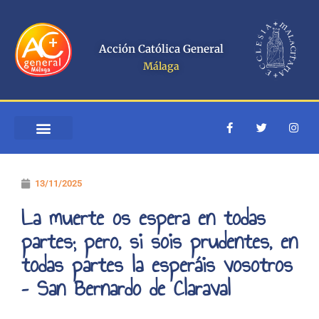
Ir
al
contenido
Acción Católica General
Málaga
F
T
I
a
w
n
c
i
s
e
t
t
b
t
a
o
e
g
13/11/2025
o
r
r
k
a
-
m
La muerte os espera en todas
f
partes; pero, si sois prudentes, en
todas partes la esperáis vosotros
– San Bernardo de Claraval