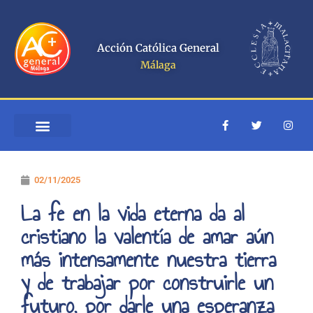
Ir
al
contenido
Acción Católica General
Málaga
F
T
I
a
w
n
c
i
s
e
t
t
b
t
a
o
e
g
02/11/2025
o
r
r
k
a
-
m
La fe en la vida eterna da al
f
cristiano la valentía de amar aún
más intensamente nuestra tierra
y de trabajar por construirle un
futuro, por darle una esperanza