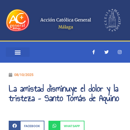
Ir
al
contenido
Acción Católica General
Málaga
F
T
I
a
w
n
c
i
s
e
t
t
b
t
a
o
e
g
08/10/2025
o
r
r
k
a
-
m
La amistad disminuye el dolor y la
f
tristeza – Santo Tomás de Aquino
FACEBOOK
WHATSAPP