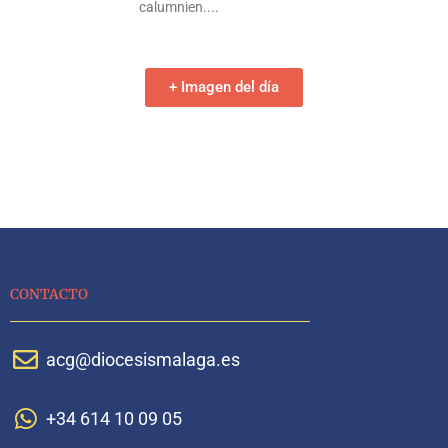
calumnien.
+ Imagen del día
CONTACTO
acg@diocesismalaga.es
+34 614 10 09 05