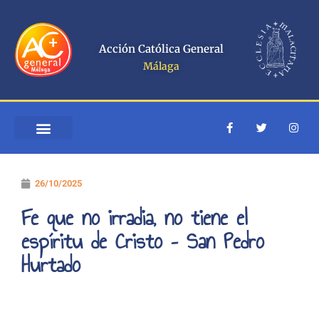
Ir
al
contenido
Acción Católica General
Málaga
F
T
I
a
w
n
c
i
s
e
t
t
b
t
a
o
e
g
26/10/2025
o
r
r
k
a
-
m
Fe que no irradia, no tiene el
f
espíritu de Cristo – San Pedro
Hurtado