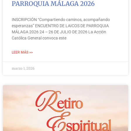
PARROQUIA MÁLAGA 2026
n
n
n
n
n
a
a
a
a
a
INSCRIPCIÓN “Compartiendo caminos, acompañando
esperanzas” ENCUENTRO DE LAICOS DE PARROQUIA
MÁLAGA 2026 24 – 26 DE JULIO DE 2026 La Acción
Católica General convoca este
LEER MÁS >>
marzo 1, 2026