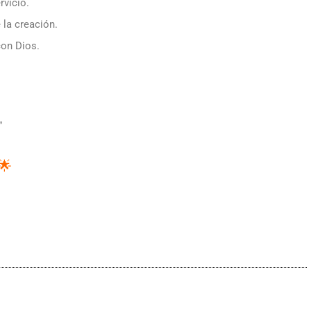
rvicio.
 la creación.
con Dios.
”