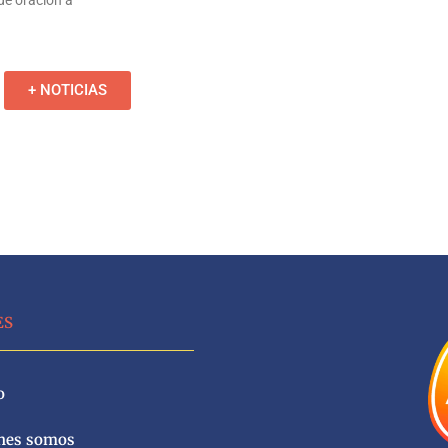
+ NOTICIAS
ES
o
nes somos