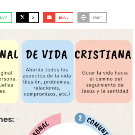
SAPP
X
EMAIL
PRINT