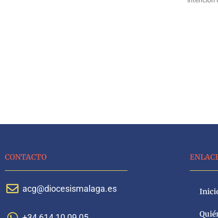
CONTACTO
ENLAC
acg@diocesismalaga.es
Inici
Quié
+34 614 10 09 05