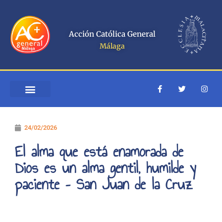
Ir
al
contenido
Acción Católica General
Málaga
F
T
I
a
w
n
c
i
s
e
t
t
QUIÉNES SOMOS
ESCUELA ACOMPAÑANTES
b
t
a
o
e
g
24/02/2026
o
r
r
k
a
-
m
El alma que está enamorada de
f
Dios es un alma gentil, humilde y
paciente – San Juan de la Cruz