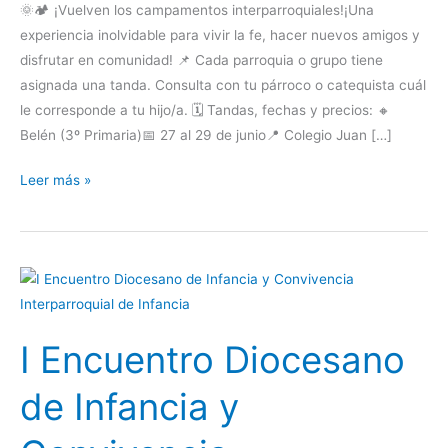
🌞🏕️ ¡Vuelven los campamentos interparroquiales!¡Una
experiencia inolvidable para vivir la fe, hacer nuevos amigos y
disfrutar en comunidad! 📌 Cada parroquia o grupo tiene
asignada una tanda. Consulta con tu párroco o catequista cuál
le corresponde a tu hijo/a. 🗓️ Tandas, fechas y precios: 🔸
Belén (3º Primaria)📅 27 al 29 de junio📍 Colegio Juan […]
Leer más »
I
Encuentro
Diocesano
I Encuentro Diocesano
de
Infancia
de Infancia y
y
Convivencia