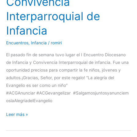
Convivencia
Interparroquial
de
Interparroquial de
Infancia
Infancia
Encuentros
,
Infancia
/
romiri
El pasado fin de semana tuvo lugar el I Encuentro Diocesano
de Infancia y Convivencia Interparroquial de infancia. Fue una
oportunidad preciosa para compartir la fe niños, jóvenes y
adultos.¡Gracias, Señor, por este regalo! “La alegría del
Evangelio es ser como un niño”
#ACGAnunciar #ACGevangelizar #Salgamosjuntosyanunciem
oslaAlegriadelEvangelio
Leer más »