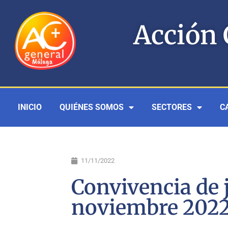
Ir
al
Acción 
contenido
INICIO
QUIÉNES SOMOS
SECTORES
C
11/11/2022
Convivencia de 
noviembre 202