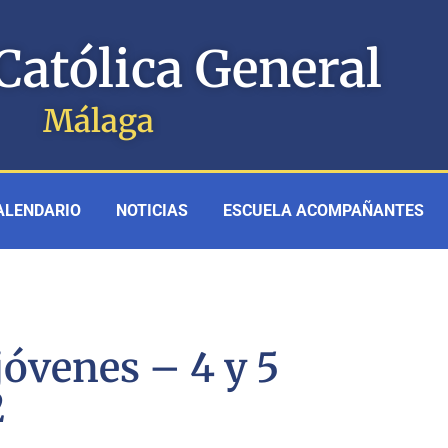
Católica General
Málaga
ALENDARIO
NOTICIAS
ESCUELA ACOMPAÑANTES
jóvenes – 4 y 5
2