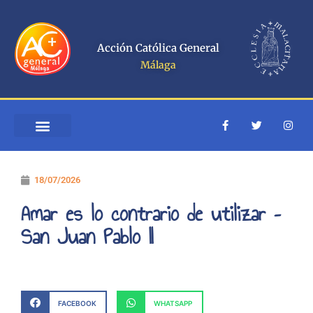
Ir
al
contenido
Acción Católica General
Málaga
F
T
I
a
w
n
c
i
s
e
t
t
b
t
a
o
e
g
18/07/2026
o
r
r
k
a
-
m
Amar es lo contrario de utilizar –
f
San Juan Pablo II
FACEBOOK
WHATSAPP