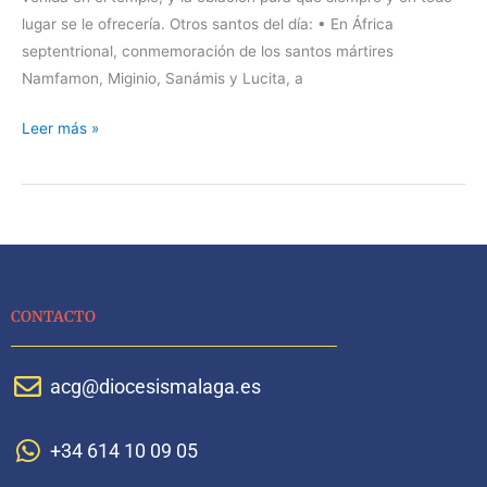
lugar se le ofrecería. Otros santos del día: • En África
septentrional, conmemoración de los santos mártires
Namfamon, Miginio, Sanámis y Lucita, a
Leer más »
CONTACTO
acg@diocesismalaga.es
+34 614 10 09 05