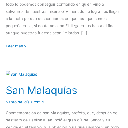
todo lo podemos conseguir confiando en quien vino a
Garrido
salvarnos de nuestras miserias? A menudo no logramos llegar
a la meta porque desconfiamos de que, aunque somos
pequeña cosa, si contamos con Él, llegaremos hasta el final,
aunque nuestras fuerzas sean limitadas. […]
Leer más »
San
Malaquías
San Malaquías
Santo del día
/
romiri
Conmemoración de san Malaquías, profeta, que, después del
destierro de Babilonia, anunció el gran día del Señor y su
venida en el templo, y la oblación pura que siempre y en todo