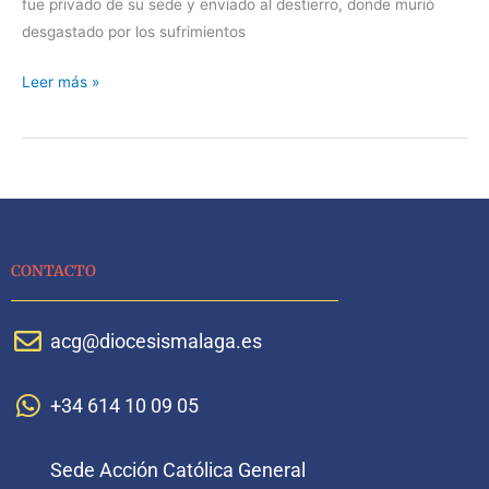
fue privado de su sede y enviado al destierro, donde murió
desgastado por los sufrimientos
Leer más »
CONTACTO
acg@diocesismalaga.es
+34 614 10 09 05
Sede Acción Católica General