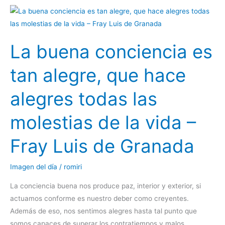
La
buena
conciencia
La buena conciencia es
es
tan
tan alegre, que hace
alegre,
que
alegres todas las
hace
alegres
molestias de la vida –
todas
las
Fray Luis de Granada
molestias
de
Imagen del día
/
romiri
la
La conciencia buena nos produce paz, interior y exterior, si
vida
actuamos conforme es nuestro deber como creyentes.
–
Además de eso, nos sentimos alegres hasta tal punto que
Fray
somos capaces de superar los contratiempos y malos
Luis