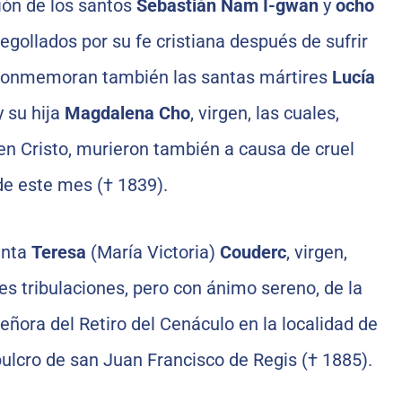
ión de los santos
Sebastián Nam I-gwan
y
ocho
egollados por su fe cristiana después de sufrir
 conmemoran también las santas mártires
Lucía
 y su hija
Magdalena Cho
, virgen, las cuales,
en Cristo, murieron también a causa de cruel
 de este mes († 1839).
anta
Teresa
(María Victoria)
Couderc
, virgen,
es tribulaciones, pero con ánimo sereno, de la
ora del Retiro del Cenáculo en la localidad de
pulcro de san Juan Francisco de Regis († 1885).