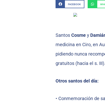
FACEBOOK
WHA
Santos
Cosme
y
Damiá
medicina en Ciro, en Aug
pidiendo nunca recompe
gratuitos (hacia el s. III)
Otros santos del día:
•
Conmemoración de s