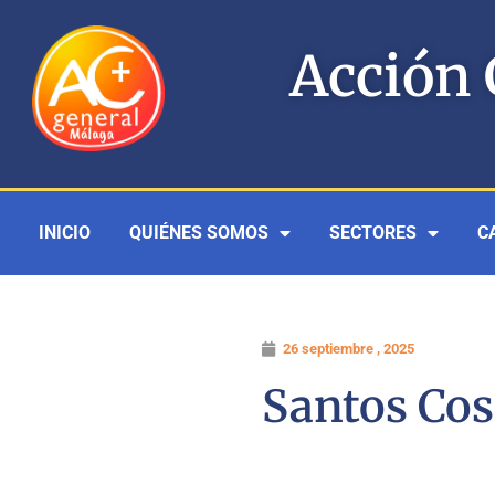
Ir
al
Acción 
contenido
INICIO
QUIÉNES SOMOS
SECTORES
C
26 septiembre , 2025
Santos Co