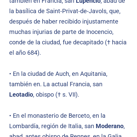
también en Francia, san
Lupencio
, abad de
la basílica de Saint-Privat-de-Javols, que,
después de haber recibido injustamente
muchas injurias de parte de Inocencio,
conde de la ciudad, fue decapitado († hacia
el año 684).
• En la ciudad de Auch, en Aquitania,
también en. La actual Francia, san
Leotadio
, obispo († s. VII).
• En el monasterio de Berceto, en la
Lombardía, región de Italia, san
Moderano
,
abad, antes obispo de Rennes, en la Galia,