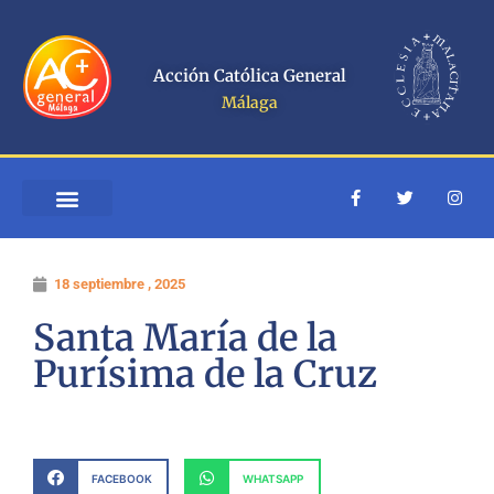
Ir
al
contenido
Acción Católica General
Málaga
F
T
I
a
w
n
c
i
s
e
t
t
b
t
a
o
e
g
18 septiembre , 2025
o
r
r
k
a
-
m
Santa María de la
f
Purísima de la Cruz
FACEBOOK
WHATSAPP