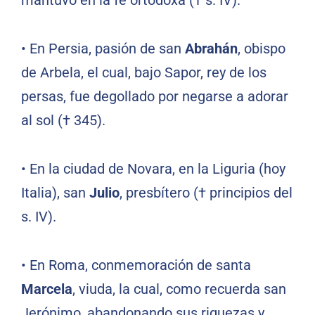
mantuvo en la fe ortodoxa († s. IV).
•
En Persia, pasión de san
Abrahán
, obispo
de Arbela, el cual, bajo Sapor, rey de los
persas, fue degollado por negarse a adorar
al sol († 345).
•
En la ciudad de Novara, en la Liguria (hoy
Italia), san
Julio
, presbítero († principios del
s. IV).
•
En Roma, conmemoración de santa
Marcela
, viuda, la cual, como recuerda san
Jerónimo, abandonando sus riquezas y