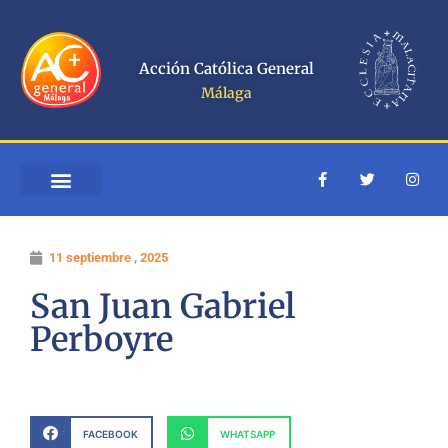
Ir
al
contenido
Acción Católica General
Málaga
F
T
I
a
w
n
c
i
s
e
t
t
b
t
a
o
e
g
11 septiembre , 2025
o
r
r
k
a
-
m
San Juan Gabriel
f
Perboyre
FACEBOOK
WHATSAPP