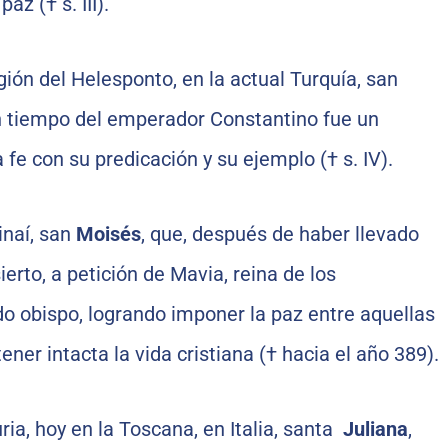
az († s. III).
ión del Helesponto, en la actual Turquía, san
en tiempo del emperador Constantino fue un
fe con su predicación y su ejemplo († s. IV).
inaí, san
Moisés
, que, después de haber llevado
ierto, a petición de Mavia, reina de los
o obispo, logrando imponer la paz entre aquellas
ner intacta la vida cristiana († hacia el año 389).
uria, hoy en la Toscana, en Italia, santa
Juliana
,