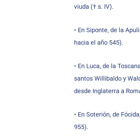
viuda († s. IV).
•
En Siponte, de la Apuli
hacia el año 545).
•
En Luca, de la Toscana
santos Willibaldo y Wald
desde Inglaterra a Roma
•
En Soterión, de Fócida
955).