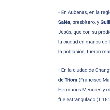
•
En Aubenas, en la regi
Salès
, presbítero, y
Gui
Jesús, que con su predic
la ciudad en manos de l
la población, fueron mar
•
En la ciudad de Chang
de Triora
(Francisco Ma
Hermanos Menores y márt
fue estrangulado († 181