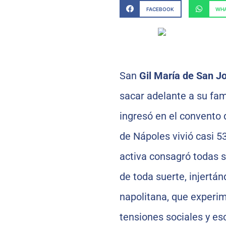
FACEBOOK
WHA
San
Gil María de San J
sacar adelante a su fami
ingresó en el convento 
de Nápoles vivió casi 53
activa consagró todas su
de toda suerte, injertá
napolitana, que experim
tensiones sociales y es