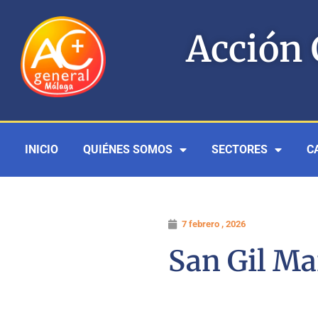
Ir
al
Acción 
contenido
INICIO
QUIÉNES SOMOS
SECTORES
C
7 febrero , 2026
San Gil Ma