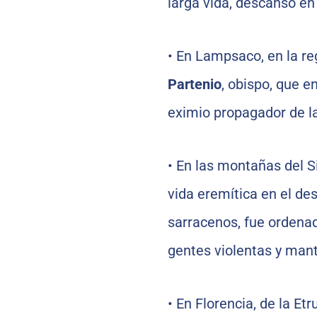
larga vida, descansó en p
•
En Lampsaco, en la reg
Partenio
, obispo, que 
eximio propagador de la 
•
En las montañas del S
vida eremítica en el des
sarracenos, fue ordenad
gentes violentas y mante
•
En Florencia, de la Etr