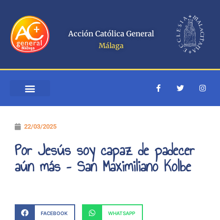
Ir
al
contenido
Acción Católica General
Málaga
F
T
I
a
w
n
c
i
s
e
t
t
b
t
a
o
e
g
22/03/2025
o
r
r
k
a
-
m
Por Jesús soy capaz de padecer
f
aún más – San Maximiliano Kolbe
FACEBOOK
WHATSAPP