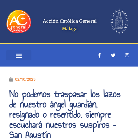
Ir
al
contenido
Acción Católica General
Málaga
F
T
I
a
w
n
c
i
s
e
t
t
b
t
a
o
e
g
02/10/2025
o
r
r
k
a
-
m
No podemos traspasar los lazos
f
de nuestro ángel guardián,
resignado o resentido, siempre
escuchará nuestros suspiros –
San Agustín